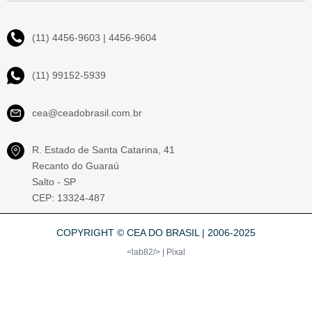
(11) 4456-9603 | 4456-9604
(11) 99152-5939
cea@ceadobrasil.com.br
R. Estado de Santa Catarina, 41
Recanto do Guaraú
Salto - SP
CEP: 13324-487
COPYRIGHT © CEA DO BRASIL | 2006-2025
<lab82/> | Pixal