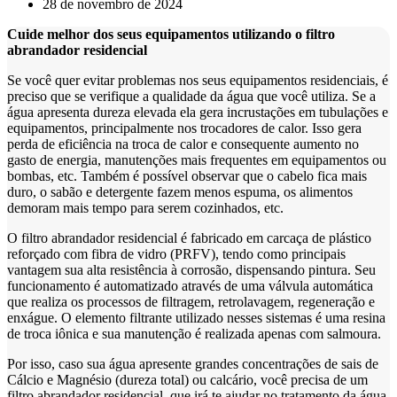
28 de novembro de 2024
Cuide melhor dos seus equipamentos utilizando o filtro
abrandador residencial
Se você quer evitar problemas nos seus equipamentos residenciais, é
preciso que se verifique a qualidade da água que você utiliza. Se a
água apresenta dureza elevada ela gera incrustações em tubulações e
equipamentos, principalmente nos trocadores de calor. Isso gera
perda de eficiência na troca de calor e consequente aumento no
gasto de energia, manutenções mais frequentes em equipamentos ou
bombas, etc. Também é possível observar que o cabelo fica mais
duro, o sabão e detergente fazem menos espuma, os alimentos
demoram mais tempo para serem cozinhados, etc.
O filtro abrandador residencial é fabricado em carcaça de plástico
reforçado com fibra de vidro (PRFV), tendo como principais
vantagem sua alta resistência à corrosão, dispensando pintura. Seu
funcionamento é automatizado através de uma válvula automática
que realiza os processos de filtragem, retrolavagem, regeneração e
enxágue. O elemento filtrante utilizado nesses sistemas é uma resina
de troca iônica e sua manutenção é realizada apenas com salmoura.
Por isso, caso sua água apresente grandes concentrações de sais de
Cálcio e Magnésio (dureza total) ou calcário, você precisa de um
filtro abrandador residencial, que irá te ajudar no tratamento da água.