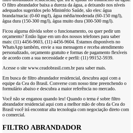
O filtro abrandador baixa a dureza da água, a deixando nos níveis
adequados sugeridos pelo Ministério Saúde, são eles: água
branda/macia: (0-60 mg/l), água média/moderada (60-150 mg/l),
água dura (150-300 mg/l), água muito dura (300-500 mg/l).
Ficou alguma dúvida sobre o funcionamento, ou quer pedir um
orçamento? Então ligue em um dos nossos telefones para saber
mais: (11) 4456-9603, (11) 4456-9604. Estamos disponíveis no
WhatsApp também, envie a sua mensagem e receba atendimento
personalizado, orçamento gratuito e formas de pagamento flexíveis
de acordo com a sua necessidade e perfil: (11) 99152-5939.
Acesse o site www.ceadobrasil.com.br para saber mais.
Em busca de filtro abrandador residencial, descubra aqui com a
equipe da Cea do Brasil. Converse com nosso time preenchendo o
formulário abaixo e descubra a maior referência no mercado.
Você não se enganou quando leu! Quando o tema é sobre filtro
abrandador residencial aqui com a melhor mão de obra da Cea do
Brasil você irá encontrar alta tecnologia com negociação direto com
o comercial.
FILTRO ABRANDADOR